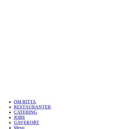
Restauranter
Ingredienser & allergener
Support
Smiley report
Cookies – og privatlivspolitk
Hent vores app
Close
OM RITTA
Menu
RESTAURANTER
CATERING
JOBS
GAVEKORT
Menu