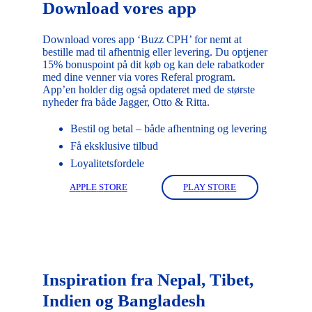
Download vores app
Download vores app ‘Buzz CPH’ for nemt at
bestille mad til afhentnig eller levering. Du optjener
15% bonuspoint på dit køb og kan dele rabatkoder
med dine venner via vores Referal program.
App’en holder dig også opdateret med de største
nyheder fra både Jagger, Otto & Ritta.
Bestil og betal – både afhentning og levering
Få eksklusive tilbud
Loyalitetsfordele
A
P
P
L
E
S
T
O
R
E
P
L
A
Y
S
T
O
R
E
Inspiration fra Nepal, Tibet,
Indien og Bangladesh